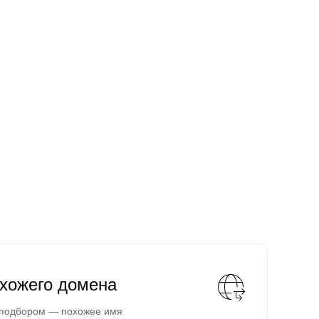
охожего домена
 подбором — похожее имя