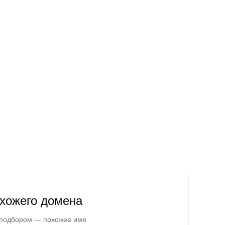
охожего домена
 подбором — похожее имя