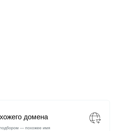
охожего домена
 подбором — похожее имя