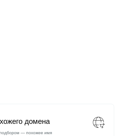
охожего домена
 подбором — похожее имя