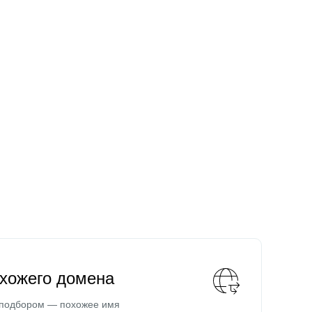
охожего домена
 подбором — похожее имя