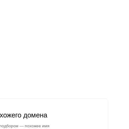
охожего домена
 подбором — похожее имя