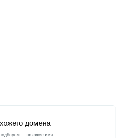
охожего домена
 подбором — похожее имя