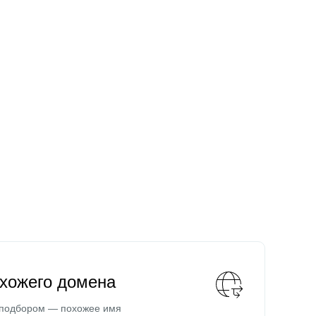
охожего домена
 подбором — похожее имя