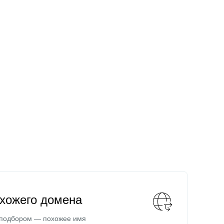
охожего домена
 подбором — похожее имя