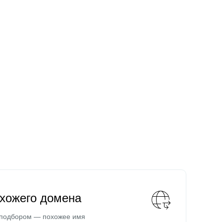
охожего домена
 подбором — похожее имя