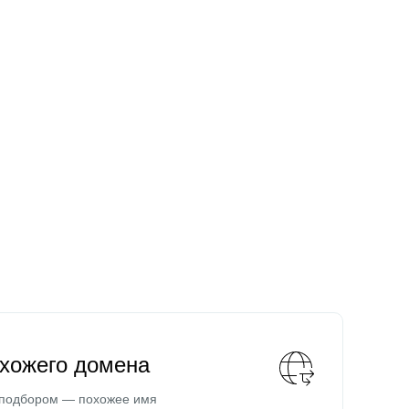
охожего домена
 подбором — похожее имя