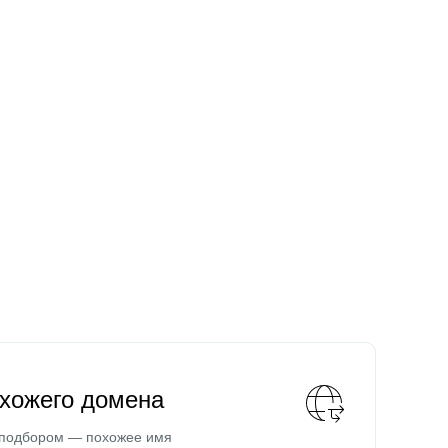
охожего домена
 подбором — похожее имя